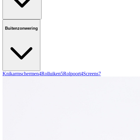
Buitenzonwering
Knikarmschermen
4
Rolluiken
5
Rolpoort
4
Screens
7